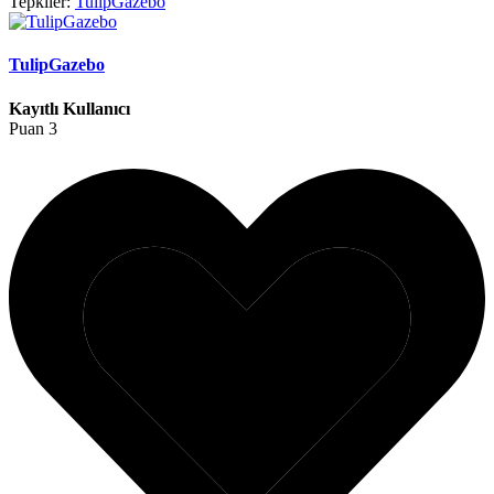
Tepkiler:
TulipGazebo
TulipGazebo
Kayıtlı Kullanıcı
Puan
3