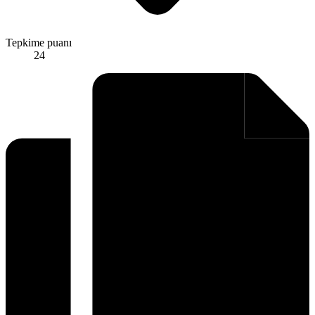
Tepkime puanı
24