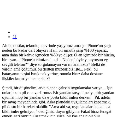
#1
Ah be dostlar, teknoloji devrinde yaşıyoruz ama şu iPhone'un şarjı
neden bu kadar dert oluyor? Hani bir umutla şarjı %100 yaparız,
ama daha bir kahve içmeden %50'ye düşer. O an içimizde bir hüzün,
bir isyan... iPhone'u elimize alıp da "Neden böyle yapıyorsun ey
sevgili telefon?" diye sorgulamayan var mı aramızda? Belki de
vardır, ama çoğumuz bu dertten muzdaribiz işte... Peki, bu
bataryanın peşini bırakmak yerine, onunla biraz daha dostane
ilişkiler kurmaya ne dersiniz?
Şimdi, bir düşünelim, arka planda çalışan uygulamalar var ya... İşte
onlar bizim pil canavarlarımız. Bir yandan sosyal medya, bir yandan
oyunlar, hop bir yandan da e-posta bildirimleri derken... Pil, adeta
bir savaş meydanında gibi. Arka plandaki uygulamaları kapatmak,
pil dostu bir hareket olabilir. "Ama abi ya, uygulamaları kapatınca
bildirimler gelmiyor," dediğinizi duyar gibiyim. Fakat biraz feragat
etmek, şarj ömrünü uzatmak için güzel bir başlangıç olabilir.