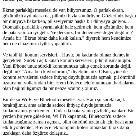
Ekran parlaklığı meselesi de var, biliyorsunuz. O parlak ekran,
gözümüzü aydınlatsa da, pilimizi hızla sömürüyor. Gözlerimiz başka
bir dünyaya bakarken, pil seviyemiz başka bir dünyaya gidiyor...
Otomatik parlaklık ayarını aktif hale getirmek, hem gözümüze hem
de bataryamıza iyi gelir. Ne dersiniz, bir denemeye değer değil mi?
Arada bir "Ekran biraz daha kısık kalsın," diyerek hem kendimize
hem de cihazımıza iyilik yapabiliriz.
Ve tabii ki, konum servisleri... Hayır, bu kadar da olmaz demeyin,
gerçekten. Sürekli açık kalan konum servisleri, pilin düşmanı gibi.
Yani iPhone'unuz sürekli konumunuzu takip etmek zorunda değil,
değil mi? "Ama ben kaybolurum," diyebilirsiniz. Olsun, yine de
konum servislerini sadece ihtiyaç duyduğunuzda açmak, pil ömrünü
uzatmanın yollarından biri. Hem böylece telefonumuzun haritalarına
olan bağımlılığımızı da bir nebze azaltmış oluruz.
Bir de şu Wi-Fi ve Bluetooth meselesi var. Hani şu sürekli açık
bıraktığımız, ama aslında sadece ihtiyaç duyduğumuzda
kullanmamız gerekenler... Onlar da bataryanın gizli düşmanları. Bir
yerden bir yere giderken, Wi-Fi'ı kapatmak, Bluetooth'u sadece
kullanacağımız zaman açmak, pilin ömrünü uzatmak için basit ama
etkili yöntemler. Böylece teknolojinin kölesi olmaktan biraz daha
uzaklaşır, daha özgürce dolaşırız...