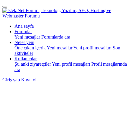
Ana sayfa
Forumlar
Yeni mesajlar
Forumlarda ara
Neler yeni
Öne çıkan içerik
Yeni mesajlar
Yeni profil mesajları
Son
aktiviteler
Kullanıcılar
Şu anki ziyaretçiler
Yeni profil mesajları
Profil mesajlarında
ara
Giriş yap
Kayıt ol