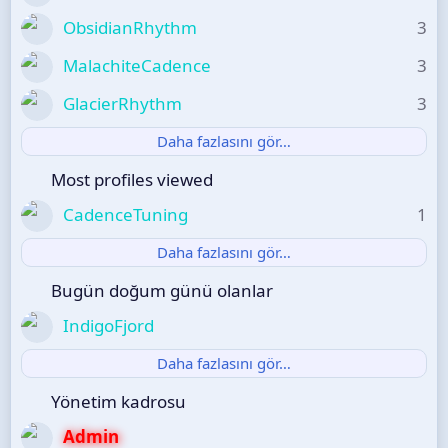
ObsidianRhythm
3
MalachiteCadence
3
GlacierRhythm
3
Daha fazlasını gör…
Most profiles viewed
CadenceTuning
1
Daha fazlasını gör…
Bugün doğum günü olanlar
IndigoFjord
Daha fazlasını gör…
Yönetim kadrosu
Admin