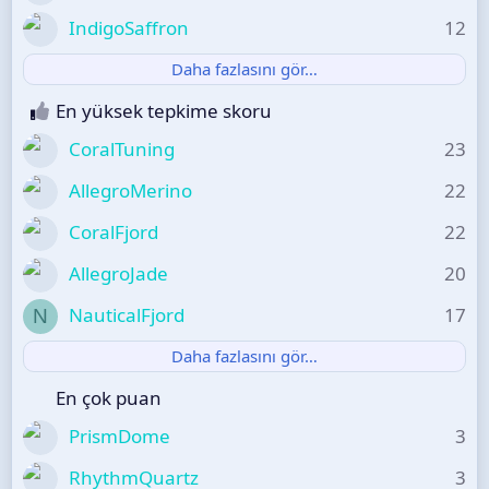
IndigoSaffron
12
Daha fazlasını gör…
En yüksek tepkime skoru
CoralTuning
23
AllegroMerino
22
CoralFjord
22
AllegroJade
20
NauticalFjord
17
N
Daha fazlasını gör…
En çok puan
PrismDome
3
RhythmQuartz
3