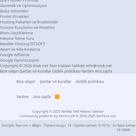
İşte Populer Promtlar
Güvenlik ve Optimizasyon
Bulut Sistemleri
Promt Örnekleri
Hosting Paketleri ve İncelemeler
Sunucu Kurulumu ve Yönetimi
Bizim Seçtiklerimiz
Kekova Tekne Turu
Reseller Hosting İSTSOFT
Apart ve Villa Kiralama
Google AdSense
Google Optimizasyon
Copyright © 2026 istek.net Tüm Hakları Saklıdır. info@istek.net
Bize ulaşın
Şartlar ve kurallar
Gizlilik politikası
Yardım
Ana sayfa
Bize ulaşın
Şartlar ve kurallar
Gizlilik politikası
Yardım
Ana sayfa
R
S
S
Copyright © 2025 XenWp Telif Hakları Saklıdır
Community platform by XenForo® © 2010-2025 XenForo Ltd.
Genişlik
Toplam sorgu
14
Toplam zaman
0.1477s
En fazla bellek
19.10MB