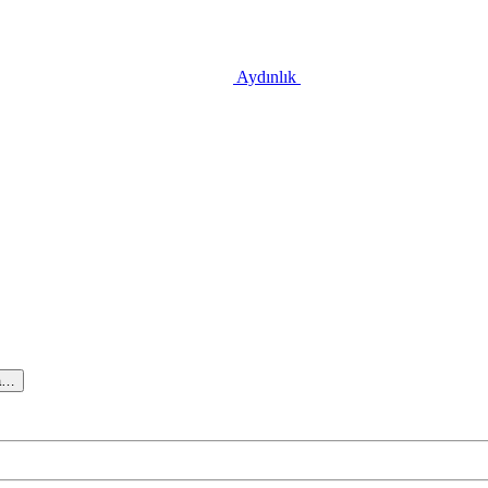
Aydınlık
a…