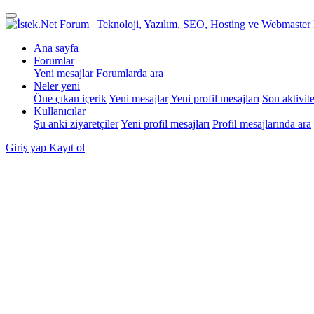
Ana sayfa
Forumlar
Yeni mesajlar
Forumlarda ara
Neler yeni
Öne çıkan içerik
Yeni mesajlar
Yeni profil mesajları
Son aktivite
Kullanıcılar
Şu anki ziyaretçiler
Yeni profil mesajları
Profil mesajlarında ara
Giriş yap
Kayıt ol