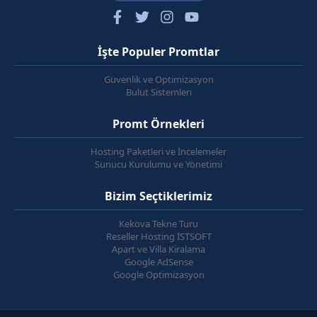
İşte Populer Promtlar
Güvenlik ve Optimizasyon
Bulut Sistemleri
Promt Örnekleri
Hosting Paketleri ve İncelemeler
Sunucu Kurulumu ve Yönetimi
Bizim Seçtiklerimiz
Kekova Tekne Turu
Reseller Hosting İSTSOFT
Apart ve Villa Kiralama
Google AdSense
Google Optimizasyon