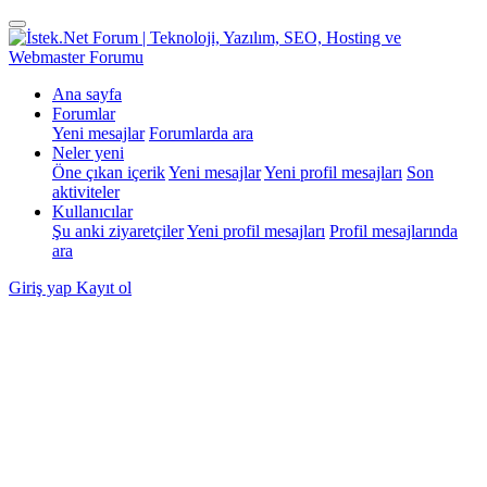
Ana sayfa
Forumlar
Yeni mesajlar
Forumlarda ara
Neler yeni
Öne çıkan içerik
Yeni mesajlar
Yeni profil mesajları
Son
aktiviteler
Kullanıcılar
Şu anki ziyaretçiler
Yeni profil mesajları
Profil mesajlarında
ara
Giriş yap
Kayıt ol