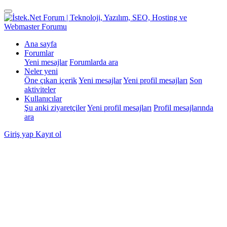
Ana sayfa
Forumlar
Yeni mesajlar
Forumlarda ara
Neler yeni
Öne çıkan içerik
Yeni mesajlar
Yeni profil mesajları
Son
aktiviteler
Kullanıcılar
Şu anki ziyaretçiler
Yeni profil mesajları
Profil mesajlarında
ara
Giriş yap
Kayıt ol