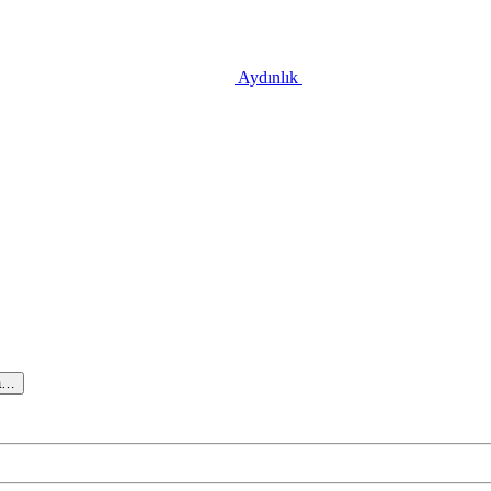
Aydınlık
a…