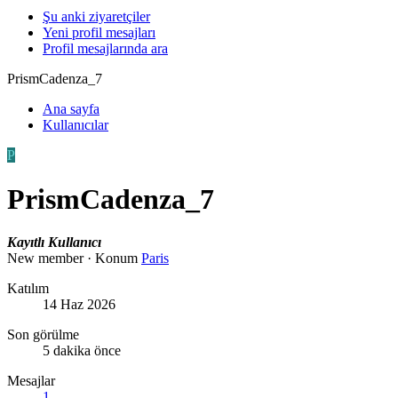
Şu anki ziyaretçiler
Yeni profil mesajları
Profil mesajlarında ara
PrismCadenza_7
Ana sayfa
Kullanıcılar
P
PrismCadenza_7
Kayıtlı Kullanıcı
New member
·
Konum
Paris
Katılım
14 Haz 2026
Son görülme
5 dakika önce
Mesajlar
1