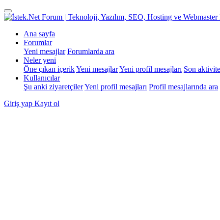
Ana sayfa
Forumlar
Yeni mesajlar
Forumlarda ara
Neler yeni
Öne çıkan içerik
Yeni mesajlar
Yeni profil mesajları
Son aktivite
Kullanıcılar
Şu anki ziyaretçiler
Yeni profil mesajları
Profil mesajlarında ara
Giriş yap
Kayıt ol