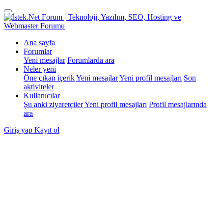
Ana sayfa
Forumlar
Yeni mesajlar
Forumlarda ara
Neler yeni
Öne çıkan içerik
Yeni mesajlar
Yeni profil mesajları
Son
aktiviteler
Kullanıcılar
Şu anki ziyaretçiler
Yeni profil mesajları
Profil mesajlarında
ara
Giriş yap
Kayıt ol