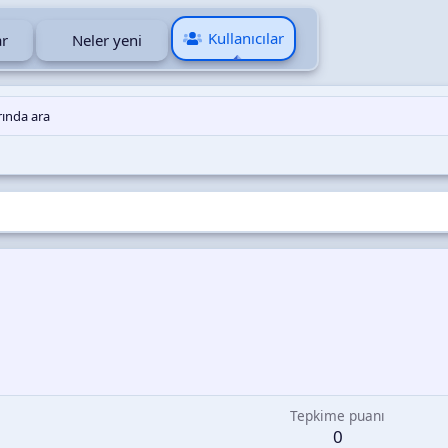
Kullanıcılar
r
Neler yeni
rında ara
Tepkime puanı
0