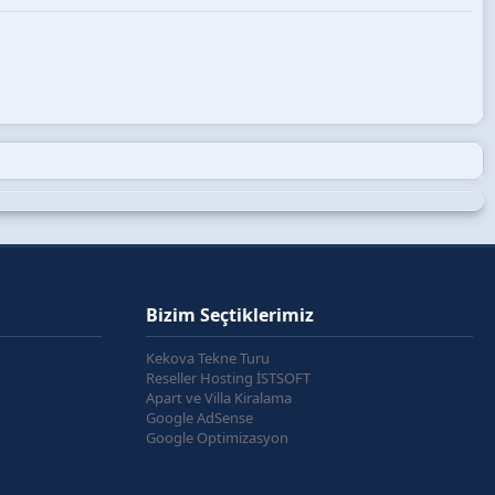
Bizim Seçtiklerimiz
Kekova Tekne Turu
Reseller Hosting İSTSOFT
Apart ve Villa Kiralama
Google AdSense
Google Optimizasyon