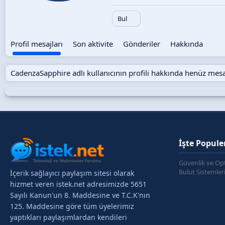
Bul
Profil mesajları
Son aktivite
Gönderiler
Hakkında
CadenzaSapphire adlı kullanıcının profili hakkında henüz mesa
İşte Popule
Güvenlik ve Op
Bulut Sistemler
İçerik sağlayıcı paylaşım sitesi olarak
hizmet veren istek.net adresimizde 5651
Sayılı Kanun'un 8. Maddesine ve T.C.K'nın
125. Maddesine göre tüm üyelerimiz
yaptıkları paylaşımlardan kendileri