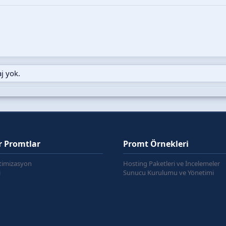
j yok.
r Promtlar
Promt Örnekleri
timizasyon
Hosting Paketleri ve İncelemeler
i
Sunucu Kurulumu ve Yönetimi