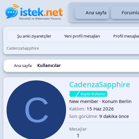
Ana sayfa
Forumla
Şu anki ziyaretçiler
Yeni profil mesajları
Profil mesajla
CadenzaSapphire
Ana sayfa
Kullanıcılar
CadenzaSapphire
C
Kayıtlı Kullanıcı
New member
·
Konum
Berlin
Katılım
15 Haz 2026
Son görülme
9 dakika önce
Mesajlar
1