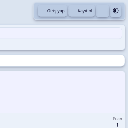
Giriş yap
Kayıt ol
Puan
1