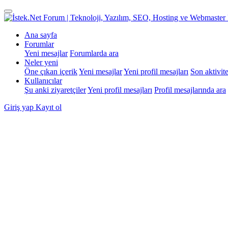
Ana sayfa
Forumlar
Yeni mesajlar
Forumlarda ara
Neler yeni
Öne çıkan içerik
Yeni mesajlar
Yeni profil mesajları
Son aktivite
Kullanıcılar
Şu anki ziyaretçiler
Yeni profil mesajları
Profil mesajlarında ara
Giriş yap
Kayıt ol