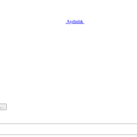
Aydınlık
a…