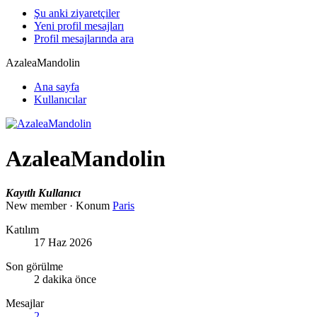
Şu anki ziyaretçiler
Yeni profil mesajları
Profil mesajlarında ara
AzaleaMandolin
Ana sayfa
Kullanıcılar
AzaleaMandolin
Kayıtlı Kullanıcı
New member
·
Konum
Paris
Katılım
17 Haz 2026
Son görülme
2 dakika önce
Mesajlar
2