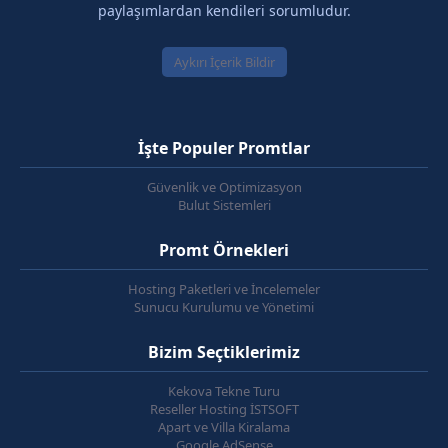
paylaşımlardan kendileri sorumludur.
Aykırı İçerik Bildir
İşte Populer Promtlar
Güvenlik ve Optimizasyon
Bulut Sistemleri
Promt Örnekleri
Hosting Paketleri ve İncelemeler
Sunucu Kurulumu ve Yönetimi
Bizim Seçtiklerimiz
Kekova Tekne Turu
Reseller Hosting İSTSOFT
Apart ve Villa Kiralama
Google AdSense