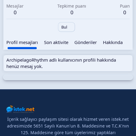
Mesajlar
Tepkime puanı
Puan
0
0
0
Bul
Profil mesajları
Son aktivite
Gönderiler
Hakkında
ArchipelagoRhythm adlı kullanıcının profili hakkında
henüz mesaj yok.
İçerik sağlayıcı paylaşım sitesi olarak hizmet veren istek.net
adresimizde 5651 Sayılı Kanun'un 8. Maddesine ve T.C.K'nın
125. Maddesine göre tüm üyelerimiz yaptıkları