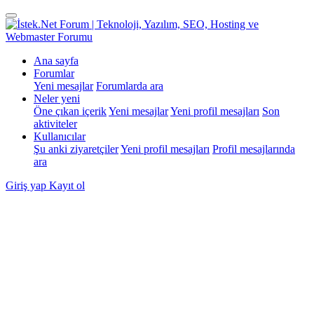
Ana sayfa
Forumlar
Yeni mesajlar
Forumlarda ara
Neler yeni
Öne çıkan içerik
Yeni mesajlar
Yeni profil mesajları
Son
aktiviteler
Kullanıcılar
Şu anki ziyaretçiler
Yeni profil mesajları
Profil mesajlarında
ara
Giriş yap
Kayıt ol