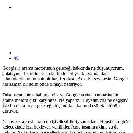
#1
Google'ın arama motorunun geleceği hakkında ne düşünüyorum,
anlatayım. Teknoloji o kadar hızlı ilerliyor ki, yarına dair
tahminlerde bulunmak bir hayli zorlaştı. Ama bir şey kesin: Google
her zaman bir adım önde olmayı başarıyor.
Düşünsene, bir sabah uyandık ve Google yerine bambaşka bir
arama motoru çıktı karşımıza. Ne yaparız? Hayatımızda ne değişir?
İşte bu tür sorular, geleceği düşünürken kafamda sürekli dönüp
duruyor.
Yapay zeka, sesli arama, kişiselleştirilmiş sonuçlar... Hepsi Google'ın
geleceğinde bizi bekleyen yenilikler. Ama insanın aklına şu da
geliyor: Ya bu kadar kişiselleştirme, bizi adım adım bir distopyaya