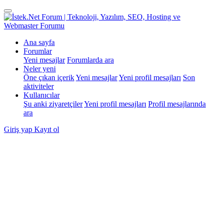
Ana sayfa
Forumlar
Yeni mesajlar
Forumlarda ara
Neler yeni
Öne çıkan içerik
Yeni mesajlar
Yeni profil mesajları
Son
aktiviteler
Kullanıcılar
Şu anki ziyaretçiler
Yeni profil mesajları
Profil mesajlarında
ara
Giriş yap
Kayıt ol