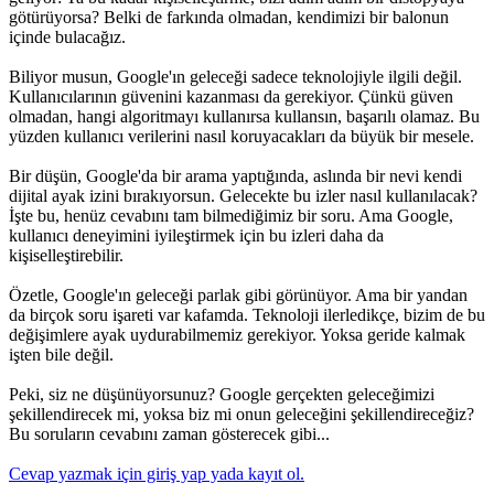
götürüyorsa? Belki de farkında olmadan, kendimizi bir balonun
içinde bulacağız.
Biliyor musun, Google'ın geleceği sadece teknolojiyle ilgili değil.
Kullanıcılarının güvenini kazanması da gerekiyor. Çünkü güven
olmadan, hangi algoritmayı kullanırsa kullansın, başarılı olamaz. Bu
yüzden kullanıcı verilerini nasıl koruyacakları da büyük bir mesele.
Bir düşün, Google'da bir arama yaptığında, aslında bir nevi kendi
dijital ayak izini bırakıyorsun. Gelecekte bu izler nasıl kullanılacak?
İşte bu, henüz cevabını tam bilmediğimiz bir soru. Ama Google,
kullanıcı deneyimini iyileştirmek için bu izleri daha da
kişiselleştirebilir.
Özetle, Google'ın geleceği parlak gibi görünüyor. Ama bir yandan
da birçok soru işareti var kafamda. Teknoloji ilerledikçe, bizim de bu
değişimlere ayak uydurabilmemiz gerekiyor. Yoksa geride kalmak
işten bile değil.
Peki, siz ne düşünüyorsunuz? Google gerçekten geleceğimizi
şekillendirecek mi, yoksa biz mi onun geleceğini şekillendireceğiz?
Bu soruların cevabını zaman gösterecek gibi...
Cevap yazmak için giriş yap yada kayıt ol.