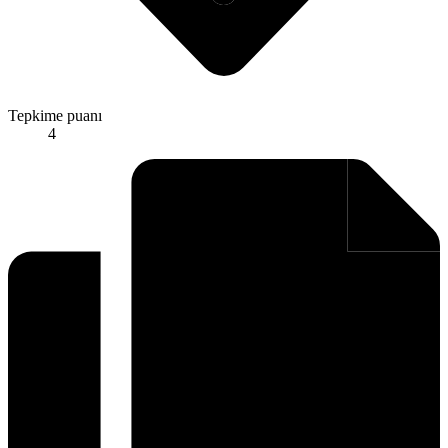
Tepkime puanı
4