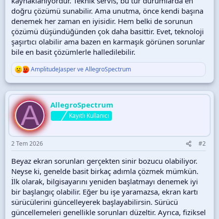
kaynaklanıyordur. Teknik servis, bu tür durumlarda en
doğru çözümü sunabilir. Ama unutma, önce kendi başına
denemek her zaman en iyisidir. Hem belki de sorunun
çözümü düşündüğünden çok daha basittir. Evet, teknoloji
şaşırtıcı olabilir ama bazen en karmaşık görünen sorunlar
bile en basit çözümlerle halledilebilir.
AmplitudeJasper
ve
AllegroSpectrum
T
e
p
k
A
i
AllegroSpectrum
l
Kayıtlı Kullanıcı
e
r
:
2 Tem 2026
#2
Beyaz ekran sorunları gerçekten sinir bozucu olabiliyor.
Neyse ki, genelde basit birkaç adımla çözmek mümkün.
İlk olarak, bilgisayarını yeniden başlatmayı denemek iyi
bir başlangıç olabilir. Eğer bu işe yaramazsa, ekran kartı
sürücülerini güncelleyerek başlayabilirsin. Sürücü
güncellemeleri genellikle sorunları düzeltir. Ayrıca, fiziksel