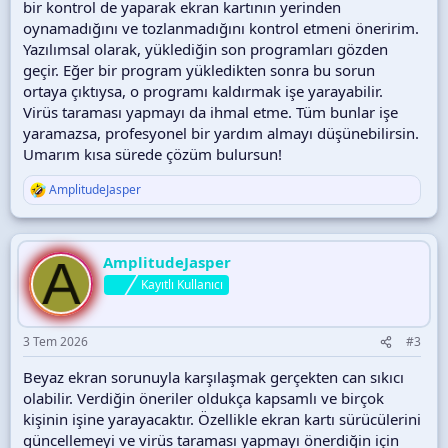
bir kontrol de yaparak ekran kartının yerinden
oynamadığını ve tozlanmadığını kontrol etmeni öneririm.
Yazılımsal olarak, yüklediğin son programları gözden
geçir. Eğer bir program yükledikten sonra bu sorun
ortaya çıktıysa, o programı kaldırmak işe yarayabilir.
Virüs taraması yapmayı da ihmal etme. Tüm bunlar işe
yaramazsa, profesyonel bir yardım almayı düşünebilirsin.
Umarım kısa sürede çözüm bulursun!
AmplitudeJasper
T
e
p
k
A
i
AmplitudeJasper
l
Kayıtlı Kullanıcı
e
r
:
3 Tem 2026
#3
Beyaz ekran sorunuyla karşılaşmak gerçekten can sıkıcı
olabilir. Verdiğin öneriler oldukça kapsamlı ve birçok
kişinin işine yarayacaktır. Özellikle ekran kartı sürücülerini
güncellemeyi ve virüs taraması yapmayı önerdiğin için