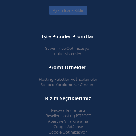
Aykırı İçerik Bildir
İşte Populer Promtlar
Güvenlik ve Optimizasyon
Bulut Sistemleri
Promt Örnekleri
Hosting Paketleri ve İncelemeler
Sunucu Kurulumu ve Yönetimi
Bizim Seçtiklerimiz
Kekova Tekne Turu
Reseller Hosting İSTSOFT
Apart ve Villa Kiralama
Google AdSense
Google Optimizasyon