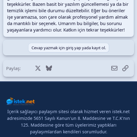
teşekkürler. Bazen basit bir yazılım güncellemesi ya da bir
temizlik işlemi bile durumu düzeltebilir. Eğer bu öneriler
işe yaramazsa, son çare olarak profesyonel yardım almak
da mantıklı bir seçenek. Umarım bu bilgiler, bu sorunu
yaşayanlara yardımcı olur. Katkın için tekrar teşekkürler!
Cevap yazmak için giriş yap yada kayıt ol.
Facebook
X (Twitter)
Bluesky
LinkedIn
Reddit
Pinterest
Tumblr
WhatsApp
E-posta
Lin
Paylaş:
İçerik sağlayıcı paylaşım sitesi olarak hizmet veren istek.net
adresimizde 5651 Sayılı Kanun'un 8. Maddesine ve T.C.K'nın
125. Maddesine göre tüm üyelerimiz yaptıkları
paylaşımlardan kendileri sorumludur.