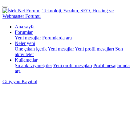
Ana sayfa
Forumlar
Yeni mesajlar
Forumlarda ara
Neler yeni
Öne çıkan içerik
Yeni mesajlar
Yeni profil mesajları
Son
aktiviteler
Kullanıcılar
Şu anki ziyaretçiler
Yeni profil mesajları
Profil mesajlarında
ara
Giriş yap
Kayıt ol