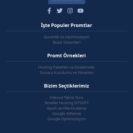
İşte Populer Promtlar
Güvenlik ve Optimizasyon
Bulut Sistemleri
Promt Örnekleri
Hosting Paketleri ve İncelemeler
Sunucu Kurulumu ve Yönetimi
Bizim Seçtiklerimiz
Kekova Tekne Turu
Reseller Hosting İSTSOFT
Apart ve Villa Kiralama
Google AdSense
Google Optimizasyon