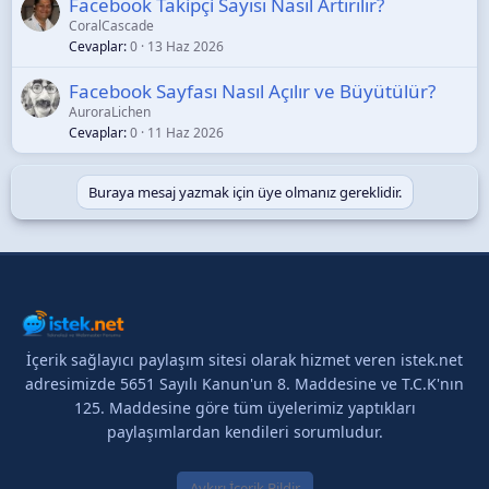
Facebook Takipçi Sayısı Nasıl Artırılır?
CoralCascade
Cevaplar
0
13 Haz 2026
Facebook Sayfası Nasıl Açılır ve Büyütülür?
AuroraLichen
Cevaplar
0
11 Haz 2026
Buraya mesaj yazmak için üye olmanız gereklidir.
İçerik sağlayıcı paylaşım sitesi olarak hizmet veren istek.net
adresimizde 5651 Sayılı Kanun'un 8. Maddesine ve T.C.K'nın
125. Maddesine göre tüm üyelerimiz yaptıkları
paylaşımlardan kendileri sorumludur.
Aykırı İçerik Bildir