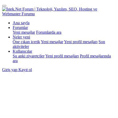
Ana sayfa
Forumlar
Yeni mesajlar
Forumlarda ara
Neler yeni
Öne çıkan içerik
Yeni mesajlar
Yeni profil mesajları
Son
aktiviteler
Kullanıcılar
Şu anki ziyaretçiler
Yeni profil mesajları
Profil mesajlarında
ara
Giriş yap
Kayıt ol