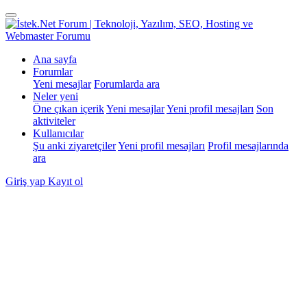
Ana sayfa
Forumlar
Yeni mesajlar
Forumlarda ara
Neler yeni
Öne çıkan içerik
Yeni mesajlar
Yeni profil mesajları
Son
aktiviteler
Kullanıcılar
Şu anki ziyaretçiler
Yeni profil mesajları
Profil mesajlarında
ara
Giriş yap
Kayıt ol