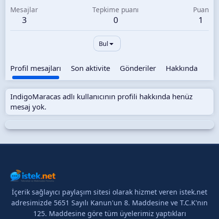
Mesajlar
Tepkime puanı
Puan
3
0
1
Bul
Profil mesajları
Son aktivite
Gönderiler
Hakkında
IndigoMaracas adlı kullanıcının profili hakkında henüz
mesaj yok.
İçerik sağlayıcı paylaşım sitesi olarak hizmet veren istek.net
adresimizde 5651 Sayılı Kanun'un 8. Maddesine ve T.C.K'nın
125. Maddesine göre tüm üyelerimiz yaptıkları