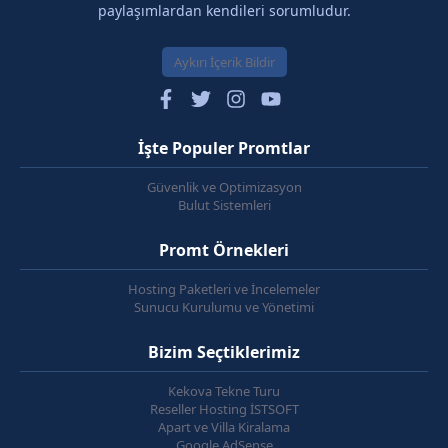
paylaşımlardan kendileri sorumludur.
Aykırı İçerik Bildir
İşte Populer Promtlar
Güvenlik ve Optimizasyon
Bulut Sistemleri
Promt Örnekleri
Hosting Paketleri ve İncelemeler
Sunucu Kurulumu ve Yönetimi
Bizim Seçtiklerimiz
Kekova Tekne Turu
Reseller Hosting İSTSOFT
Apart ve Villa Kiralama
Google AdSense