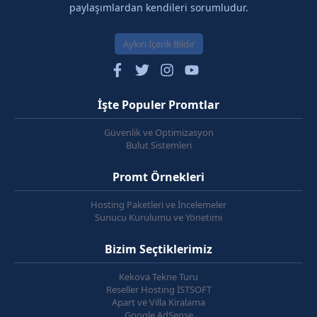
paylaşımlardan kendileri sorumludur.
Aykırı İçerik Bildir
İşte Populer Promtlar
Güvenlik ve Optimizasyon
Bulut Sistemleri
Promt Örnekleri
Hosting Paketleri ve İncelemeler
Sunucu Kurulumu ve Yönetimi
Bizim Seçtiklerimiz
Kekova Tekne Turu
Reseller Hosting İSTSOFT
Apart ve Villa Kiralama
Google AdSense