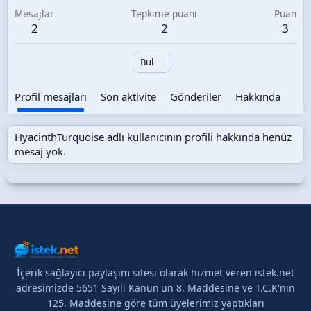
Mesajlar
Tepkime puanı
Puan
2
2
3
Bul
Profil mesajları
Son aktivite
Gönderiler
Hakkında
HyacinthTurquoise adlı kullanıcının profili hakkında henüz
mesaj yok.
İçerik sağlayıcı paylaşım sitesi olarak hizmet veren istek.net
adresimizde 5651 Sayılı Kanun'un 8. Maddesine ve T.C.K'nın
125. Maddesine göre tüm üyelerimiz yaptıkları