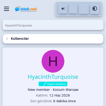
HyacinthTurquoise
Kullanıcılar
H
HyacinthTurquoise
Kayıtlı Kullanıcı
New member
·
Konum
Warsaw
Katılım
12 Haz 2026
Son görülme
6 dakika önce