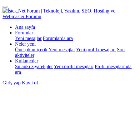
Ana sayfa
Forumlar
Yeni mesajlar
Forumlarda ara
Neler yeni
Öne çıkan içerik
Yeni mesajlar
Yeni profil mesajları
Son
aktiviteler
Kullanıcılar
Şu anki ziyaretçiler
Yeni profil mesajları
Profil mesajlarında
ara
Giriş yap
Kayıt ol