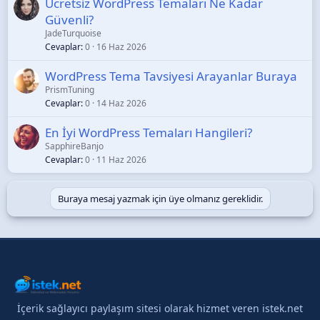
Ücretsiz WordPress Temaları Ne Kadar
Güvenli?
JadeTurquoise
Cevaplar
0
16 Haz 2026
WordPress Tema Tavsiyesi Arayanlar Buraya
PrismTuning
Cevaplar
0
14 Haz 2026
En İyi WordPress Temaları Hangileri?
SapphireBanjo
Cevaplar
0
11 Haz 2026
Buraya mesaj yazmak için üye olmanız gereklidir.
İçerik sağlayıcı paylaşım sitesi olarak hizmet veren istek.net