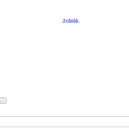
Aydınlık
a…