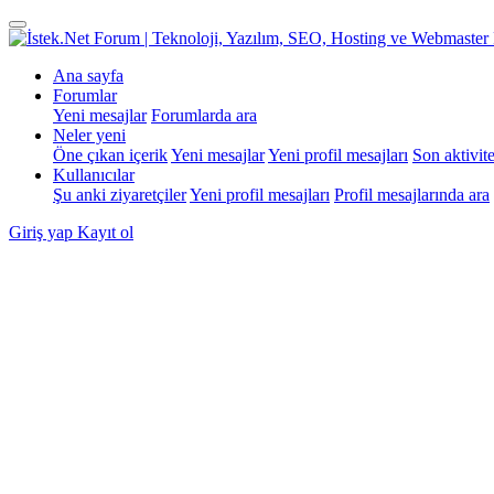
Ana sayfa
Forumlar
Yeni mesajlar
Forumlarda ara
Neler yeni
Öne çıkan içerik
Yeni mesajlar
Yeni profil mesajları
Son aktivite
Kullanıcılar
Şu anki ziyaretçiler
Yeni profil mesajları
Profil mesajlarında ara
Giriş yap
Kayıt ol